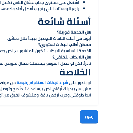
اشتغل على محتوى جذاب عشان الناس تكمل ال
راجع البوستات اللي بتجيب أفضل أداء وادعمها 
أسئلة شائعة
هل الخدمة فورية؟
أيوه، في أغلب الباقات التوصيل بيبدأ خلال دقائق.
ممكن أطلب لايكات لستوري؟
الخدمة الأساسية للايكات بتكون للمنشورات، لكن بع
هل اللايكات بتختفي؟
نادراً، لكن لو حصل، الموقع بيقدملك ضمان تعويض لم
الخلاصة
لو بتدور على
شراء لايكات انستقرام رخيصة
من موقع 
مش بس بيديلك أرقام، لكن بيساعدك تبدأ صح وتوصل ل
ابدأ دلوقتي وجرب أرخص باقة، وهتشوف الفرق من أ
رجوع