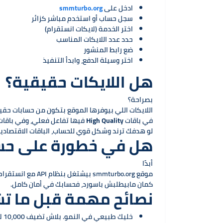
ادخل على
smmturbo.org
سجل حساب أو استخدم مباشر كزائر
اختر الخدمة (لايكات انستقرام)
حدد عدد اللايكات المناسب
ضع رابط المنشور
اختر وسيلة الدفع، وابدأ التنفيذ
هل اللايكات حقيقية؟
بصراحة؟
اللايكات اللي بيوفرها الموقع بتكون من حسابات حقي
في باقات
High Quality
فيها تفاعل فعلي، وفي باقا
لو هدفك ترند وشكل قوي للحساب، الباقات الاقتصادية 
هل في خطورة على حس
أبدًا
موقع smmturbo.org بيشتغل بنظام API مع انستقرام، وميعتمدش على أساليب مخالفة.
كمان مابيطلبش باسورد، فحسابك في أمان كامل.
نصائح مهمة قبل ما تش
خليك طبيعي في النمو. بلاش تضيف 10,000 لايك في ثانية.