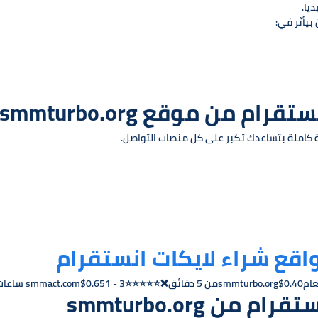
بيأثر في:
 من موقع smmturbo.org
قع شراء لايكات انستقرام
ساعات❌⭐⭐⭐
ن smmturbo.org