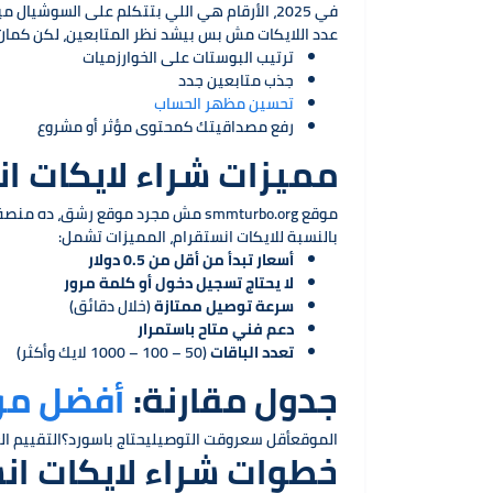
في 2025، الأرقام هي اللي بتتكلم على السوشيال ميديا.
عدد اللايكات مش بس بيشد نظر المتابعين، لكن كمان 
ترتيب البوستات على الخوارزميات
جذب متابعين جدد
تحسين مظهر الحساب
رفع مصداقيتك كمحتوى مؤثر أو مشروع
مميزات شراء لايكات انستقرام
موقع smmturbo.org مش مجرد موقع رشق، ده منصة كاملة بتساعدك تكبر على كل منصات التواصل.
بالنسبة للايكات انستقرام، المميزات تشمل:
أسعار تبدأ من أقل من 0.5 دولار
لا يحتاج تسجيل دخول أو كلمة مرور
سرعة توصيل ممتازة
(خلال دقائق)
دعم فني متاح باستمرار
تعدد الباقات
(50 – 100 – 1000 لايك وأكثر)
جدول مقارنة:
أفضل موا
الموقعأقل سعروقت التوصيليحتاج باسورد؟التقييم العامsmmturbo.org$0.40من 5 دقائق❌⭐⭐⭐⭐⭐smmact.com$0.651 - 3 ساعات❌⭐⭐⭐⭐panalfast.com$0.75حتى 6 
خطوات شراء لايكات انستقرام م