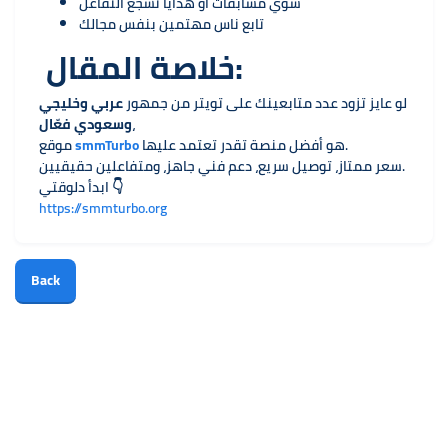
سوي مسابقات أو هدايا تشجع التفاعل
تابع ناس مهتمين بنفس مجالك
خلاصة المقال:
لو عايز تزود عدد متابعينك على تويتر من جمهور
عربي وخليجي
،
وسعودي فعّال
هو أفضل منصة تقدر تعتمد عليها.
smmTurbo
موقع
سعر ممتاز، توصيل سريع، دعم فني جاهز، ومتفاعلين حقيقيين.
ابدأ دلوقتي 👇
https://smmturbo.org
Back