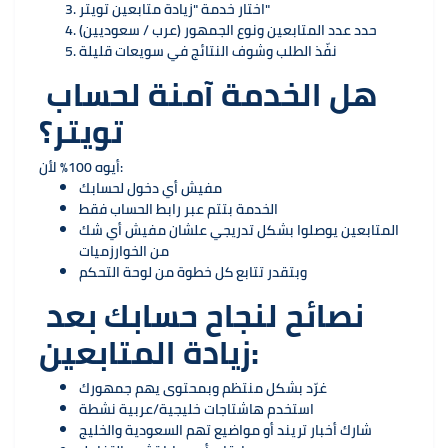
اختار خدمة "زيادة متابعين تويتر"
حدد عدد المتابعين ونوع الجمهور (عرب / سعوديين)
نفّذ الطلب وشوف النتائج في سويعات قليلة
هل الخدمة آمنة لحساب
تويتر؟
أيوه 100% لأن:
مفيش أي دخول لحسابك
الخدمة بتتم عبر رابط الحساب فقط
المتابعين يوصلوا بشكل تدريجي علشان مفيش أي شك
من الخوارزميات
وبتقدر تتابع كل خطوة من لوحة التحكم
نصائح لنجاح حسابك بعد
زيادة المتابعين:
غرّد بشكل منتظم وبمحتوى يهم جمهورك
استخدم هاشتاجات خليجية/عربية نشطة
شارك أخبار تريند أو مواضيع تهم السعودية والخليج