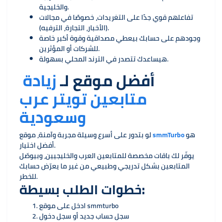
والخليجية.
تفاعلهم قوي جدًا على التغريدات، خصوصًا في مجالات
(الأخبار، التجارة، الترفيه).
وجودهم على حسابك بيعطي مصداقية وقوة أكبر خاصة
للشركات أو المؤثرين.
هيساعدك تتصدر في الترند المحلي بسهولة.
أفضل موقع لـ
زيادة
متابعين تويتر عرب
وسعودية
هو
smmTurbo
لو بتدور على أسرع وسيلة مجربة وآمنة، موقع
أفضل اختيار.
يوفّر لك باقات مخصصة للمتابعين العرب والخليجيين، وبيوصّل
المتابعين بشكل تدريجي وطبيعي من غير ما يعرّض حسابك
للخطر.
خطوات الطلب بسيطة:
ادخل على موقع smmturbo
سجل حساب جديد أو سجل دخول