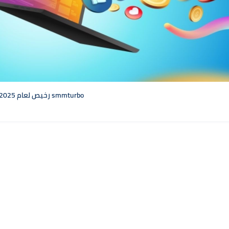
أفضل سوق SMM رخيص لعام 2025 – جودة عالية بأسعار منخفضة مع smmturbo