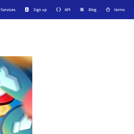
Services
Sign up
API
Blog
terms